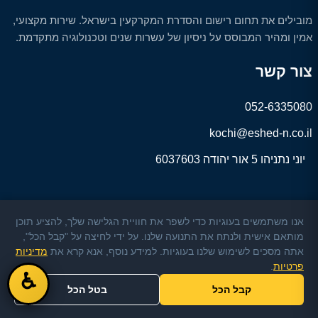
מובילים את תחום רישום והסדרת המקרקעין בישראל. שירות מקצועי,
אמין ומהיר המבוסס על ניסיון של עשרות שנים וטכנולוגיה מתקדמת.
צור קשר
052-6335080
kochi@eshed-n.co.il
יוני נתניהו 5 אור יהודה 6037603
אנו משתמשים בעוגיות כדי לשפר את חוויית הגלישה שלך, להציע תוכן
מותאם אישית ולנתח את התנועה שלנו. על ידי לחיצה על "קבל הכל",
© 2026 אשד רישום והסדר נכסים בע״מ. כל הזכויות שמורות.
אתה מסכים לשימוש שלנו בעוגיות. למידע נוסף, אנא קרא את
מדיניות
פרטיות
.
♿
קבל הכל
בטל הכל
מדיניות פרטיות
|
הצהרת נגישות