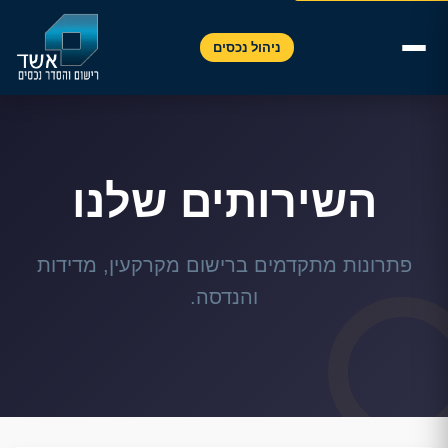
Accessibility toolbar available. Press Alt+A to open.
ניהול נכסים
השירותים שלנו
פתרונות מתקדמים ברישום מקרקעין, מדידות
והנדסה.