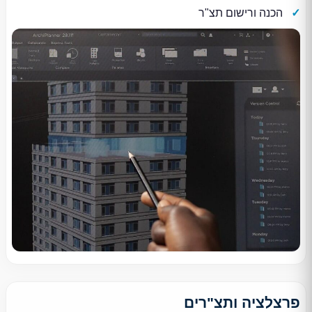
הכנה ורישום תצ"ר
פרצלציה ותצ"רים