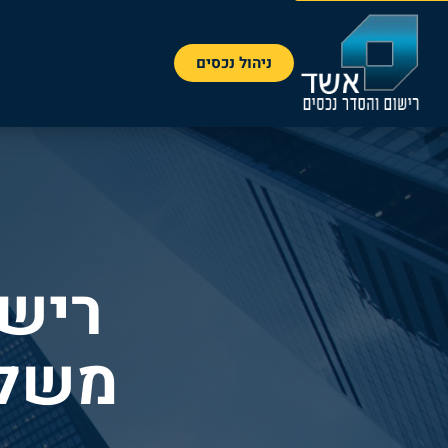
ניהול נכסים
א
רישו
משלב